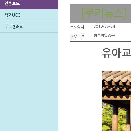
언론보도
[쿠키뉴스]
학과UCC
2019-05-24
포토갤러리
보도일자
첨부파일없음
첨부파일
유아교